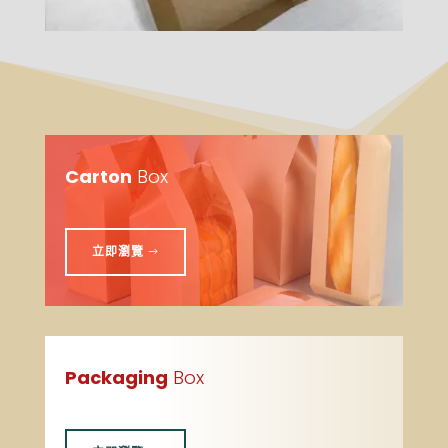
Carton
Box
立即瀏覽
Packaging
Box